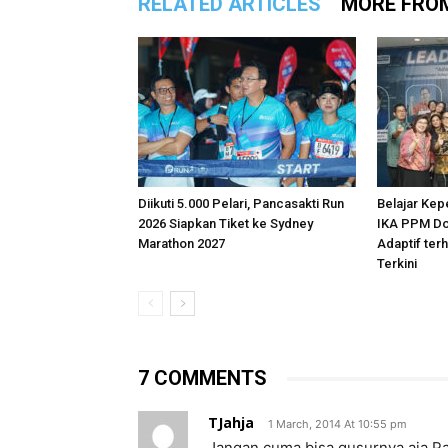
RELATED ARTICLES
MORE FRO
Diikuti 5.000 Pelari, Pancasakti Run
Belajar Kep
2026 Siapkan Tiket ke Sydney
IKA PPM Do
Marathon 2027
Adaptif te
Terkini
7 COMMENTS
TJahja
1 March, 2014 At 10:55 pm
Jangan cuma bisa gusurnya aja Pak 