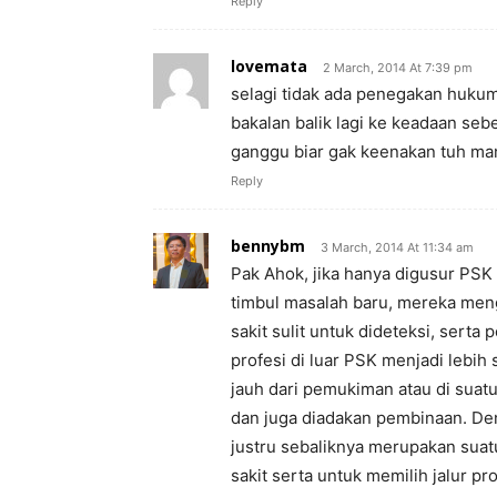
Reply
lovemata
2 March, 2014 At 7:39 pm
selagi tidak ada penegakan hukum
bakalan balik lagi ke keadaan sebe
ganggu biar gak keenakan tuh man
Reply
bennybm
3 March, 2014 At 11:34 am
Pak Ahok, jika hanya digusur PSK
timbul masalah baru, mereka men
sakit sulit untuk dideteksi, sert
profesi di luar PSK menjadi lebih 
jauh dari pemukiman atau di suatu
dan juga diadakan pembinaan. Den
justru sebaliknya merupakan sua
sakit serta untuk memilih jalur pr