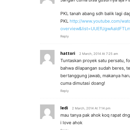
PKL tanah abang sdh balik lagi dag
PKL
http://www.youtube.com/wa
overview&list=UUEfUgwAaIdFTLm
Reply
hattori
2 March, 2014 At 7:25 am
Tuntaskan proyek satu persatu, f
bahwa dilapangan sudah beres, te
bertanggung jawab, makanya harus 
cuma dimutasi doang!
Reply
ledi
2 March, 2014 At 7:14 pm
mau tanya pak ahok koq rapat dng
i love ahok