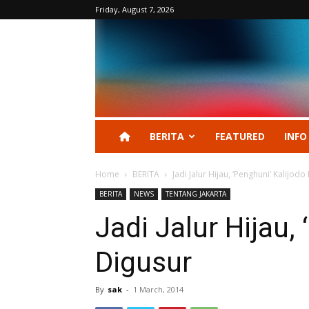
Friday, August 7, 2026
BERITA
FEATURED
INFO
Home
BERITA
Jadi Jalur Hijau, ‘Penghuni’ Kalijodo
BERITA
NEWS
TENTANG JAKARTA
Jadi Jalur Hijau,
Digusur
By
sak
-
1 March, 2014