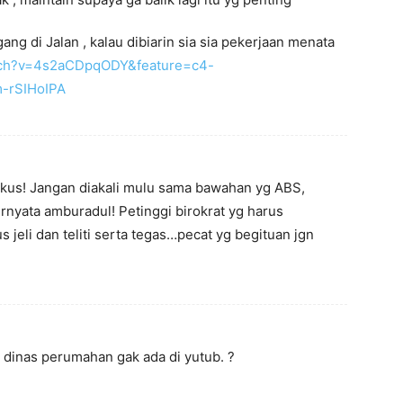
ang di Jalan , kalau dibiarin sia sia pekerjaan menata
tch?v=4s2aCDpqODY&feature=c4-
-rSIHoIPA
okus! Jangan diakali mulu sama bawahan yg ABS,
rnyata amburadul! Petinggi birokrat yg harus
jeli dan teliti serta tegas…pecat yg begituan jgn
 dinas perumahan gak ada di yutub. ?