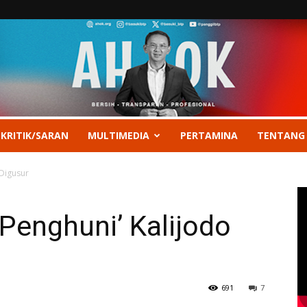
 KRITIK/SARAN
MULTIMEDIA
PERTAMINA
TENTANG
 Digusur
 ‘Penghuni’ Kalijodo
691
7