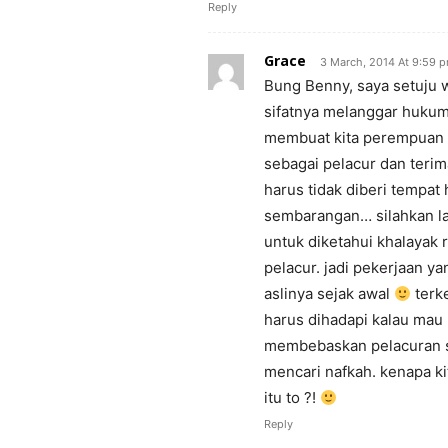
Reply
Grace
3 March, 2014 At 9:59 
Bung Benny, saya setuju wi
sifatnya melanggar hukum
membuat kita perempuan y
sebagai pelacur dan terim
harus tidak diberi tempat
sembarangan… silahkan la
untuk diketahui khalayak 
pelacur. jadi pekerjaan ya
aslinya sejak awal
terke
harus dihadapi kalau mau
membebaskan pelacuran sa
mencari nafkah. kenapa kit
itu to ?!
Reply