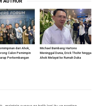
M AUTHOR
emimpinan dari Ahok,
Michael Bambang Hartono
rong Calon Pemimpin
Meninggal Dunia, Erick Thohir hingga
rharap Perkembangan
Ahok Melayat ke Rumah Duka
, maintain supaya ga balik lagi itu yg penting