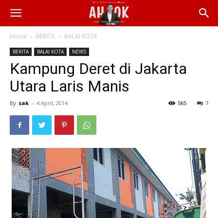
Home
BERITA
BALAI KOTA
BERITA
BALAI KOTA
NEWS
Kampung Deret di Jakarta
Utara Laris Manis
By
sak
-
4 April, 2014
565
7