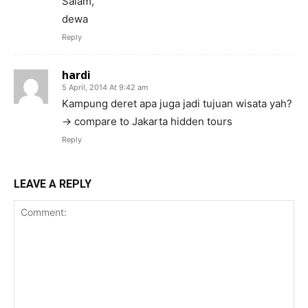
Salam,
dewa
Reply
hardi
5 April, 2014 At 9:42 am
Kampung deret apa juga jadi tujuan wisata yah?
-> compare to Jakarta hidden tours
Reply
LEAVE A REPLY