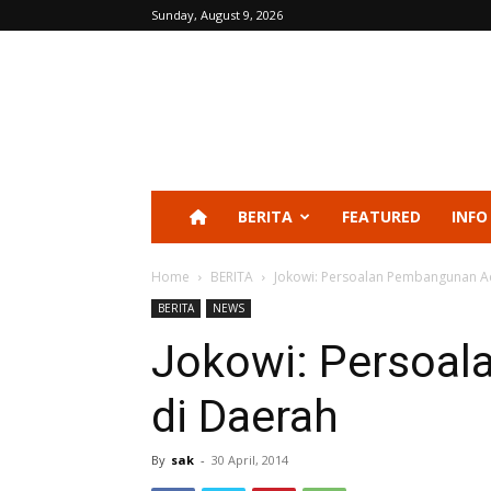
Sunday, August 9, 2026
BERITA
FEATURED
INFO
Home
BERITA
Jokowi: Persoalan Pembangunan A
BERITA
NEWS
Jokowi: Persoa
di Daerah
By
sak
-
30 April, 2014