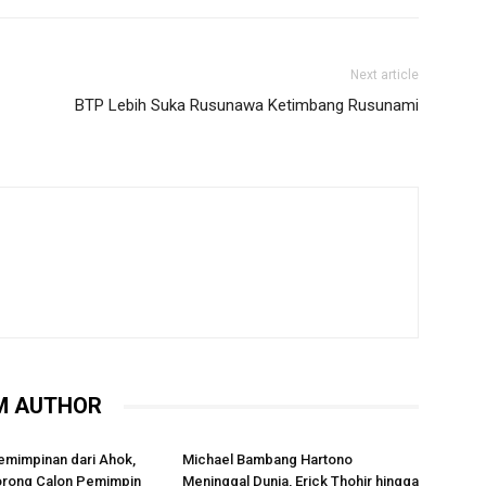
Next article
BTP Lebih Suka Rusunawa Ketimbang Rusunami
M AUTHOR
emimpinan dari Ahok,
Michael Bambang Hartono
rong Calon Pemimpin
Meninggal Dunia, Erick Thohir hingga