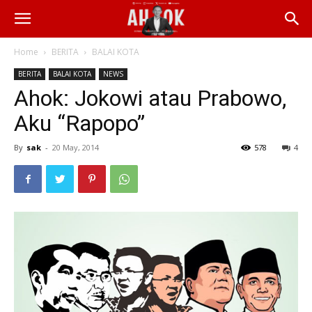
Home
BERITA
BALAI KOTA
BERITA
BALAI KOTA
NEWS
Ahok: Jokowi atau Prabowo,
Aku “Rapopo”
By
sak
-
20 May, 2014
578
4