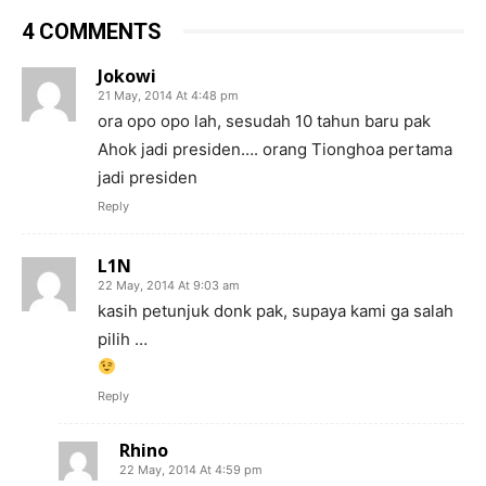
4 COMMENTS
Jokowi
21 May, 2014 At 4:48 pm
ora opo opo lah, sesudah 10 tahun baru pak
Ahok jadi presiden…. orang Tionghoa pertama
jadi presiden
Reply
L1N
22 May, 2014 At 9:03 am
kasih petunjuk donk pak, supaya kami ga salah
pilih …
Reply
Rhino
22 May, 2014 At 4:59 pm