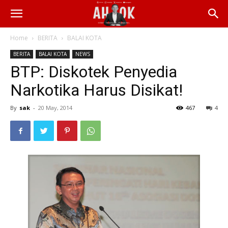
Home
BERITA
BALAI KOTA
BERITA
BALAI KOTA
NEWS
BTP: Diskotek Penyedia
Narkotika Harus Disikat!
By
sak
-
20 May, 2014
467
4