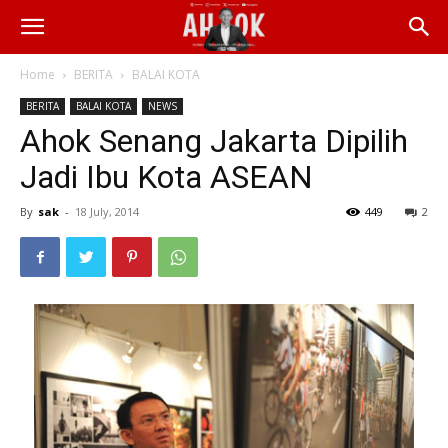
Home
BERITA
BALAI KOTA
BERITA
BALAI KOTA
NEWS
Ahok Senang Jakarta Dipilih
Jadi Ibu Kota ASEAN
By
sak
-
18 July, 2014
449
2