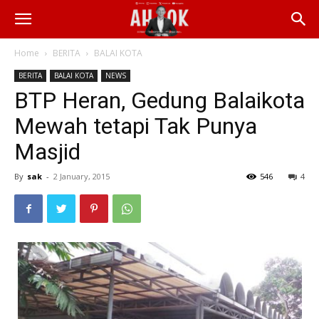
Home
BERITA
BALAI KOTA
BERITA
BALAI KOTA
NEWS
BTP Heran, Gedung Balaikota
Mewah tetapi Tak Punya
Masjid
By
sak
-
2 January, 2015
546
4