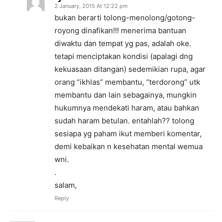
2 January, 2015 At 12:22 pm
bukan berarti tolong-menolong/gotong-
royong dinafikan!!! menerima bantuan
diwaktu dan tempat yg pas, adalah oke.
tetapi menciptakan kondisi (apalagi dng
kekuasaan ditangan) sedemikian rupa, agar
orang “ikhlas” membantu, “terdorong” utk
membantu dan lain sebagainya, mungkin
hukumnya mendekati haram, atau bahkan
sudah haram betulan. entahlah?? tolong
sesiapa yg paham ikut memberi komentar,
demi kebaikan n kesehatan mental wemua
wni.
.
salam,
Reply