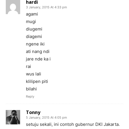
hardi
3 January, 2015 At 4:33 pm
agami
mugi
diugemi
diagemi
ngene iki
ati nang ndi
jare nde ka i
rai
wus lali
klilipen piti
bilahi
Reply
Tonny
5 January, 2015 At 4:05 pm
setuju sekali, ini contoh gubernur DKI Jakarta.