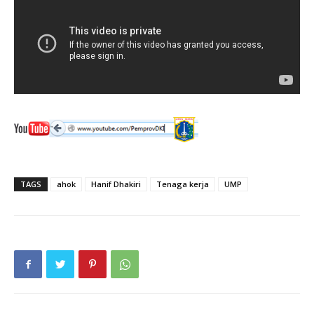
TAGS
ahok
Hanif Dhakiri
Tenaga kerja
UMP