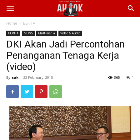
Home
BERITA
BERITA
NEWS
Multimedia
Video & Audio
DKI Akan Jadi Percontohan
Penanganan Tenaga Kerja
(video)
By
sak
-
23 February, 2015
365
1