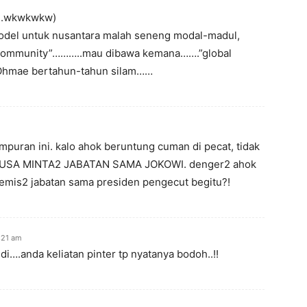
…..wkwkwkw)
 model untuk nusantara malah seneng modal-madul,
Community”………..mau dibawa kemana…….”global
i Ohmae bertahun-tahun silam……
mpuran ini. kalo ahok beruntung cuman di pecat, tidak
AK USA MINTA2 JABATAN SAMA JOKOWI. denger2 ahok
emis2 jabatan sama presiden pengecut begitu?!
:21 am
i….anda keliatan pinter tp nyatanya bodoh..!!