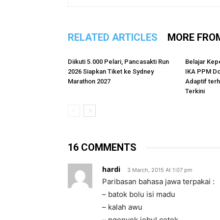
RELATED ARTICLES
MORE FRO
Diikuti 5.000 Pelari, Pancasakti Run
Belajar Kep
2026 Siapkan Tiket ke Sydney
IKA PPM Do
Marathon 2027
Adaptif te
Terkini
16 COMMENTS
hardi
3 March, 2015 At 1:07 pm
Paribasan bahasa jawa terpakai :
– batok bolu isi madu
– kalah awu
– ngenyek jebul cetek