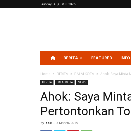
Sunday, August 9, 2026
BERITA
FEATURED
INFO
Home
BERITA
BALAI KOTA
Ahok: Saya Minta 
BERITA
BALAI KOTA
NEWS
Ahok: Saya Mint
Pertontonkan To
By
sak
-
3 March, 2015