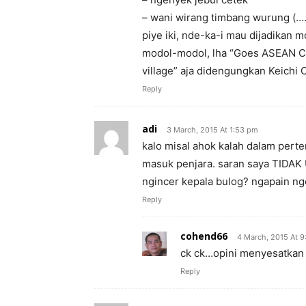
– wani wirang timbang wurung (
piye iki, nde-ka-i mau dijadikan
modol-modol, lha “Goes ASEAN 
village” aja didengungkan Keich
Reply
adi
3 March, 2015 At 1:53 pm
kalo misal ahok kalah dalam perte
masuk penjara. saran saya TID
ngincer kepala bulog? ngapain ng
Reply
cohend66
4 March, 2015 At 9
ck ck…opini menyesatkan d
Reply