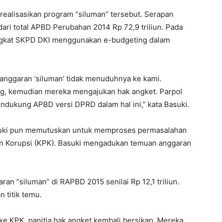
alisasikan program “siluman” tersebut. Serapan
dari total APBD Perubahan 2014 Rp 72,9 triliun. Pada
ngkat SKPD DKI menggunakan e-budgeting dalam
nggaran ‘siluman’ tidak menuduhnya ke kami.
ng, kemudian mereka mengajukan hak angket. Parpol
dukung APBD versi DPRD dalam hal ini,” kata Basuki.
suki pun memutuskan untuk memproses permasalahan
san Korupsi (KPK). Basuki mengadukan temuan anggaran
an “siluman” di RAPBD 2015 senilai Rp 12,1 triliun.
 titik temu.
e KPK, panitia hak angket kembali bersikap. Mereka