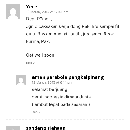
Yece
12 March, 2015 At 12:45 pm
Dear P’Ahok,
Jgn dipaksakan kerja dong Pak, hrs sampai fit
dulu. Bnyk minum air putih, jus jambu & sari
kurma, Pak.
Get well soon.
Reply
amen parabola pangkalpinang
12 March, 2015 At 6:14 pm
selamat berjuang
demi Indonesia dimata dunia
(lembut tepat pada sasaran )
Reply
sondang siahaan