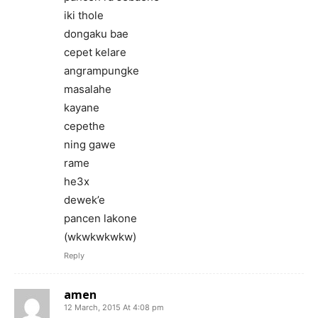
iki thole
dongaku bae
cepet kelare
angrampungke
masalahe
kayane
cepethe
ning gawe
rame
he3x
dewek’e
pancen lakone
(wkwkwkwkw)
Reply
amen
12 March, 2015 At 4:08 pm