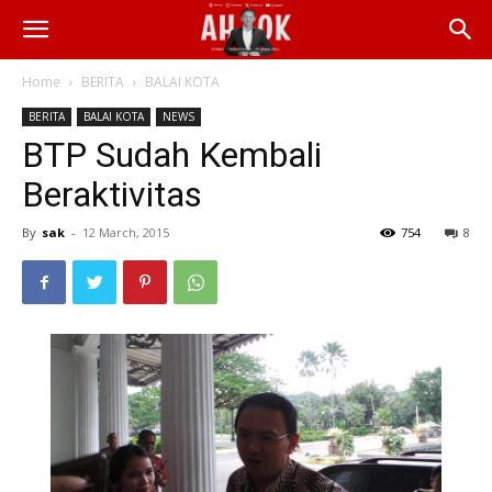
Home
BERITA
BALAI KOTA
BERITA
BALAI KOTA
NEWS
BTP Sudah Kembali
Beraktivitas
By
sak
-
12 March, 2015
754
8