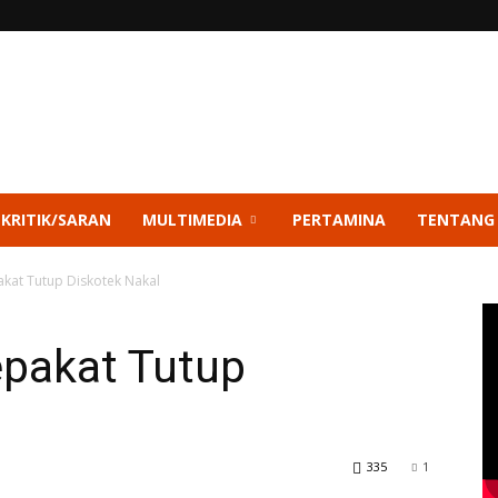
 KRITIK/SARAN
MULTIMEDIA
PERTAMINA
TENTANG
kat Tutup Diskotek Nakal
pakat Tutup
335
1