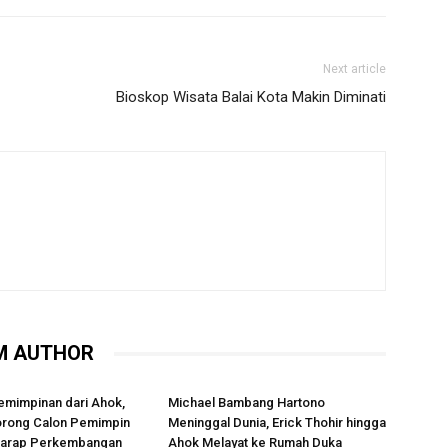
Next article
Bioskop Wisata Balai Kota Makin Diminati
M AUTHOR
emimpinan dari Ahok,
Michael Bambang Hartono
rong Calon Pemimpin
Meninggal Dunia, Erick Thohir hingga
rharap Perkembangan
Ahok Melayat ke Rumah Duka