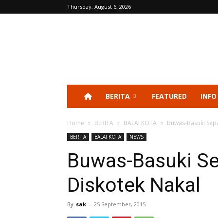
Thursday, August 6, 2026
BERITA
FEATURED
INFO
Home
BERITA
BALAI KOTA
Buwas-Basuki Sepa
BERITA
BALAI KOTA
NEWS
Buwas-Basuki Se
Diskotek Nakal
By
sak
-
25 September, 2015