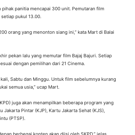
 pihak panitia mencapai 300 unit. Pemutaran film
 setiap pukul 13.00.
200 orang yang menonton siang ini,” kata Mart di Balai
khir pekan lalu yang memutar film Bajaj Bajuri. Setiap
sesuai dengan pemilihan dari 21 Cinema.
 kali, Sabtu dan Minggu. Untuk film sebelumnya kurang
ukai semua usia,” ucap Mart.
SKPD) juga akan menampilkan beberapa program yang
 Jakarta Pintar (KJP), Kartu Jakarta Sehat (KJS),
intu (PTSP).
depan berbegai konten akan diisi oleh SKPD,” jelas