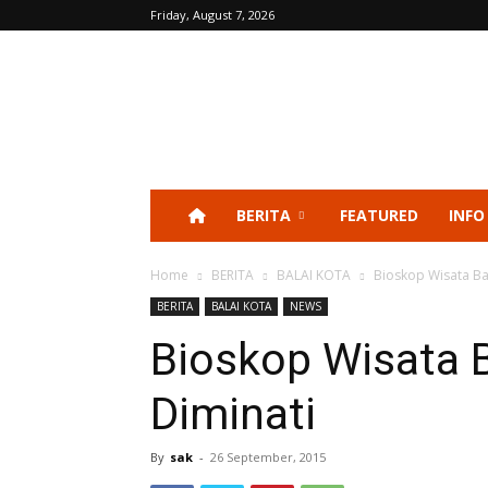
Friday, August 7, 2026
BERITA
FEATURED
INFO
Home
BERITA
BALAI KOTA
Bioskop Wisata Ba
BERITA
BALAI KOTA
NEWS
Bioskop Wisata B
Diminati
By
sak
-
26 September, 2015