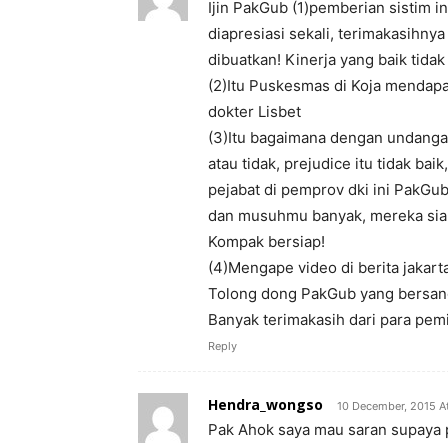
Ijin PakGub (1)pemberian sistim i
diapresiasi sekali, terimakasihn
dibuatkan! Kinerja yang baik tida
(2)Itu Puskesmas di Koja mendapa
dokter Lisbet
(3)Itu bagaimana dengan undangan
atau tidak, prejudice itu tidak baik
pejabat di pemprov dki ini PakG
dan musuhmu banyak, mereka siap
Kompak bersiap!
(4)Mengape video di berita jakarta
Tolong dong PakGub yang bersan
Banyak terimakasih dari para pemi
Reply
Hendra_wongso
10 December, 2015 A
Pak Ahok saya mau saran supaya pa