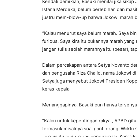
Kendati demikian, Basuki menilai jika sika
Istana Merdeka, belum berlebihan dan masi
justru mem-blow-up bahwa Jokowi marah b
“Kalau menurut saya belum marah. Saya bin
furious. Saya kira itu bukannya marah yang 
jangan tulis seolah marahnya itu (besar), ta
Dalam percakapan antara Setya Novanto de
dan pengusaha Riza Chalid, nama Jokowi d
Setya juga menyebut Jokowi Presiden Kopp
keras kepala.
Menanggapinya, Basuki pun hanya terseny
“Kalau untuk kepentingan rakyat, APBD gitu,
termasuk misalnya soal ganti orang. Waktu sa
Jokowi itu lebih keras pendirian ya. Keras 