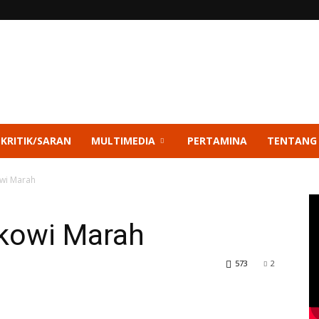
 KRITIK/SARAN
MULTIMEDIA
PERTAMINA
TENTANG
owi Marah
okowi Marah
573
2