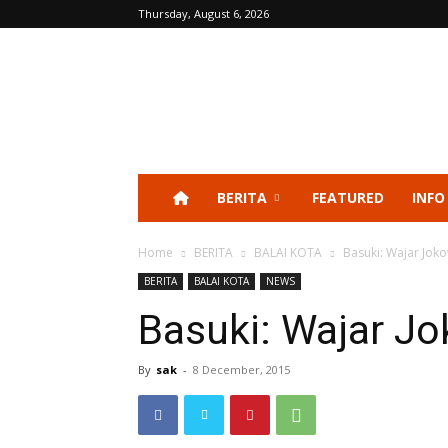
Thursday, August 6, 2026
BERITA
FEATURED
INFO
Home
BERITA
BALAI KOTA
Basuki: Wajar Jok
BERITA
BALAI KOTA
NEWS
Basuki: Wajar J
By
sak
-
8 December, 2015