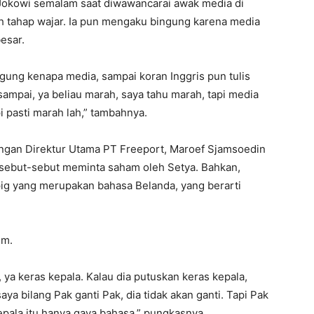
p Jokowi semalam saat diwawancarai awak media di
h tahap wajar. Ia pun mengaku bingung karena media
esar.
gung kenapa media, sampai koran Inggris pun tulis
sampai, ya beliau marah, saya tahu marah, tapi media
pi pasti marah lah,” tambahnya.
ngan Direktur Utama PT Freeport, Maroef Sjamsoedin
isebut-sebut meminta saham oleh Setya. Bahkan,
ig yang merupakan bahasa Belanda, yang berarti
um.
 ya keras kepala. Kalau dia putuskan keras kepala,
ya bilang Pak ganti Pak, dia tidak akan ganti. Tapi Pak
kepala itu hanya gaya bahasa,” pungkasnya.