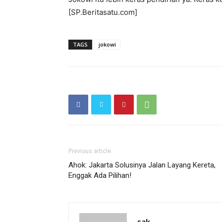
[SP.Beritasatu.com]
TAGS
jokowi
Previous article
Ahok: Jakarta Solusinya Jalan Layang Kereta,
Enggak Ada Pilihan!
sak