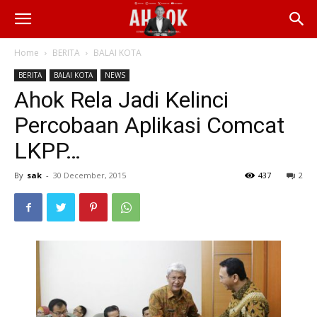
Home
BERITA
BALAI KOTA
BERITA
BALAI KOTA
NEWS
Ahok Rela Jadi Kelinci
Percobaan Aplikasi Comcat
LKPP…
By
sak
-
30 December, 2015
437
2