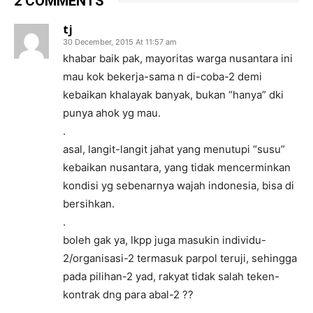
2 COMMENTS
tj
30 December, 2015 At 11:57 am
khabar baik pak, mayoritas warga nusantara ini
mau kok bekerja-sama n di-coba-2 demi
kebaikan khalayak banyak, bukan “hanya” dki
punya ahok yg mau.
.
asal, langit-langit jahat yang menutupi “susu”
kebaikan nusantara, yang tidak mencerminkan
kondisi yg sebenarnya wajah indonesia, bisa di
bersihkan.
.
boleh gak ya, lkpp juga masukin individu-
2/organisasi-2 termasuk parpol teruji, sehingga
pada pilihan-2 yad, rakyat tidak salah teken-
kontrak dng para abal-2 ??
.