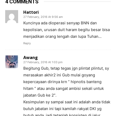
4 COMMENTS
Hattori
27 February, 2016 At 9:56 am
Kuncinya ada dioperasi senyap BNN dan
kepolisian, urusan duit haram begitu besar bisa
menjadikan orang lengah dan lupa Tuhan…
Reply
Awang
27 February, 2016 At 1:03 pm
Begitung Gub, tetap tegas jgn plintat plintut, sy
merasakan akhir2 ini Gub mulai goyang
kepercayaan dirinya krn ” hipnotis banteng
hitam ” atau anda sangat ambisi sekali untuk
jabatan Gub ke 2″.
Kesimpulan sy sampai saat ini adalah anda tidak
butuh jabatan ini tapi kamilah rakyat DKI yg
butuh anda, jadi tetaplah konsisten di jalur