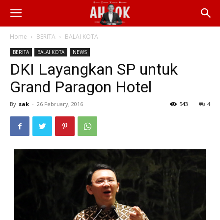
Home
BERITA
BALAI KOTA
BERITA
BALAI KOTA
NEWS
DKI Layangkan SP untuk
Grand Paragon Hotel
By
sak
-
26 February, 2016
543
4