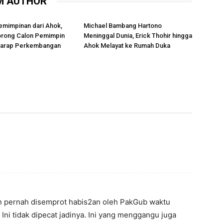
M AUTHOR
emimpinan dari Ahok,
Michael Bambang Hartono
rong Calon Pemimpin
Meninggal Dunia, Erick Thohir hingga
rharap Perkembangan
Ahok Melayat ke Rumah Duka
an pernah disemprot habis2an oleh PakGub waktu
ni tidak dipecat jadinya. Ini yang menggangu juga