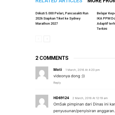
RELATED ARTICLES
MORE FRO
Diikuti 5.000 Pelari, Pancasakti Run
Belajar Kep
2026 Siapkan Tiket ke Sydney
IKA PPM Do
Marathon 2027
Adaptif te
Terkini
2 COMMENTS
Moti
1 March, 2016 At 4:20 pm
videonya dong :))
Reply
HD69124
2 March, 2016 At 12:19 am
OmSak pimpinan dari Dinas ini k
penyusunan/penyisiran anggaran. I