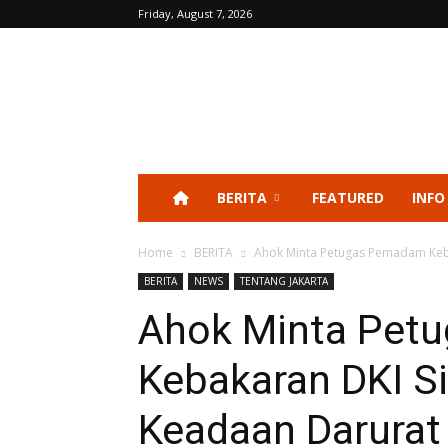
Friday, August 7, 2026
BERITA
FEATURED
INFO
Home
BERITA
Ahok Minta Petugas Pemadam Keb
BERITA
NEWS
TENTANG JAKARTA
Ahok Minta Pet
Kebakaran DKI S
Keadaan Darurat