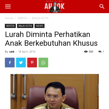
Home
BERITA
BALAI KOTA
BERITA
BALAI KOTA
NEWS
Lurah Diminta Perhatikan
Anak Berkebutuhan Khusus
By
sak
-
18 April, 2016
363
1