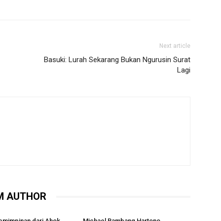
Next article
Basuki: Lurah Sekarang Bukan Ngurusin Surat
Lagi
M AUTHOR
emimpinan dari Ahok,
Michael Bambang Hartono