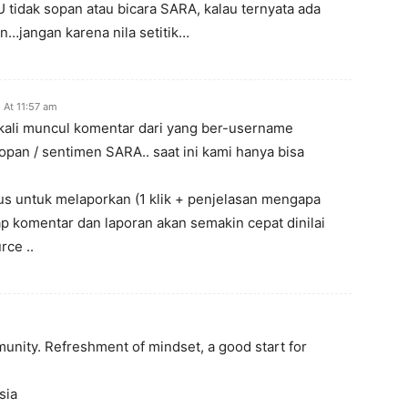
idak sopan atau bicara SARA, kalau ternyata ada
n…jangan karena nila setitik…
 At 11:57 am
kali muncul komentar dari yang ber-username
pan / sentimen SARA.. saat ini kami hanya bisa
us untuk melaporkan (1 klik + penjelasan mengapa
ap komentar dan laporan akan semakin cepat dinilai
ce ..
unity. Refreshment of mindset, a good start for
sia