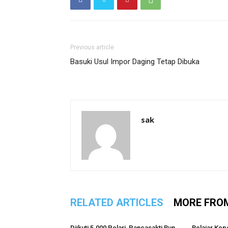
Previous article
Basuki Usul Impor Daging Tetap Dibuka
sak
RELATED ARTICLES
MORE FRO
Diikuti 5.000 Pelari, Pancasakti Run
Belajar Kep