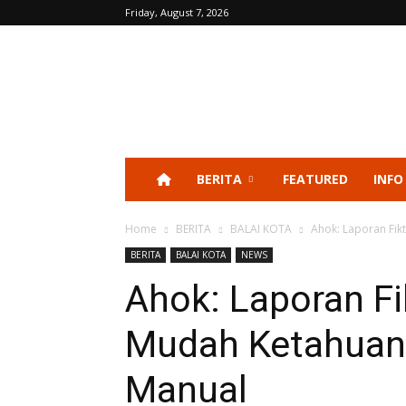
Friday, August 7, 2026
BERITA
FEATURED
INFO
Home
BERITA
BALAI KOTA
Ahok: Laporan Fik
BERITA
BALAI KOTA
NEWS
Ahok: Laporan Fik
Mudah Ketahuan 
Manual