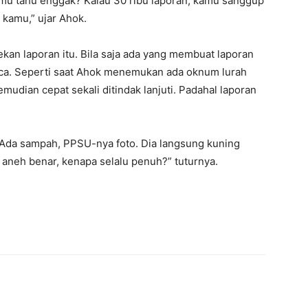
 kamu tahu enggak? Kalau 30 ribu laporan, kamu sanggup
kamu,” ujar Ahok.
an laporan itu. Bila saja ada yang membuat laporan
aca. Seperti saat Ahok menemukan ada oknum lurah
udian cepat sekali ditindak lanjuti. Padahal laporan
 Ada sampah, PPSU-nya foto. Dia langsung kuning
r, aneh benar, kenapa selalu penuh?” tuturnya.