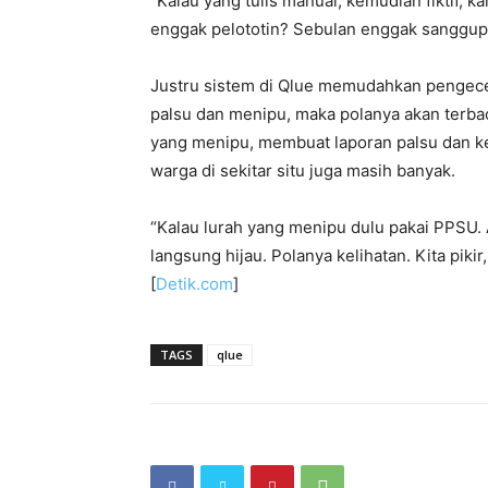
“Kalau yang tulis manual, kemudian fiktif,
enggak pelototin? Sebulan enggak sanggup 
Justru sistem di Qlue memudahkan pengecek
palsu dan menipu, maka polanya akan terb
yang menipu, membuat laporan palsu dan kem
warga di sekitar situ juga masih banyak.
“Kalau lurah yang menipu dulu pakai PPSU.
langsung hijau. Polanya kelihatan. Kita piki
[
Detik.com
]
TAGS
qlue