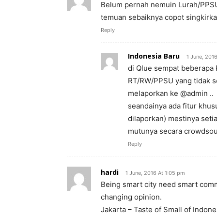
Belum pernah nemuin Lurah/PPSU t
temuan sebaiknya copot singkirka
Reply
Indonesia Baru
1 June, 2016
di Qlue sempat beberapa 
RT/RW/PPSU yang tidak so
melaporkan ke @admin ..
seandainya ada fitur khus
dilaporkan) mestinya seti
mutunya secara crowdsour
Reply
hardi
1 June, 2016 At 1:05 pm
Being smart city need smart comm
changing opinion.
Jakarta – Taste of Small of Indone