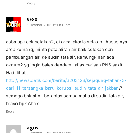
Reply
SF80
5 October, 2016 At 10:37 pm
coba bpk cek selokan2, di area jakarta selatan khusus nya
area kemang, minta peta aliran air baik solokan dan
pembuangan air, ke sudin tata air, kemungkinan ada
oknum2 yg ingin bales dendam , alias barisan PNS sakit
Hati, lihat :
http://news.detik.com/berita/3203128/kejagung-tahan-3-
dari-11-tersangka-baru-korupsi-sudin-tata-air-jakbar
//
semoga bpk ahok berantas semua mafia di sudin tata air,
bravo bpk Ahok
Reply
agus
6 October, 2016 At 12:24 pm