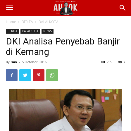
Home
BERITA
BALAI KOTA
BERITA
BALAI KOTA
NEWS
DKI Analisa Penyebab Banjir
di Kemang
By
sak
-
5 October, 2016
755
7