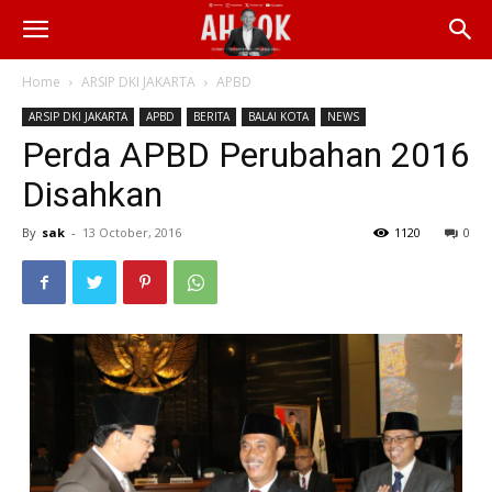
Home
ARSIP DKI JAKARTA
APBD
ARSIP DKI JAKARTA
APBD
BERITA
BALAI KOTA
NEWS
Perda APBD Perubahan 2016
Disahkan
By
sak
-
13 October, 2016
1120
0