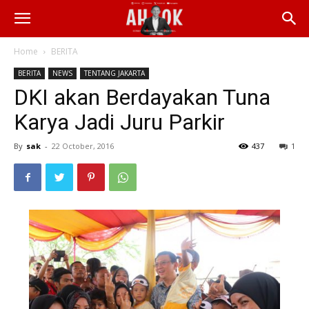
Home
BERITA
BERITA
NEWS
TENTANG JAKARTA
DKI akan Berdayakan Tuna
Karya Jadi Juru Parkir
By
sak
-
22 October, 2016
437
1