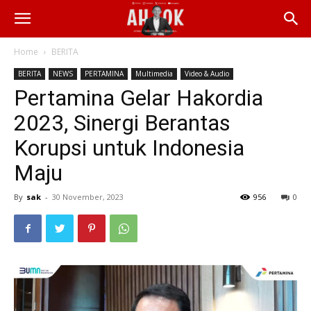
Home
BERITA
BERITA
NEWS
PERTAMINA
Multimedia
Video & Audio
Pertamina Gelar Hakordia
2023, Sinergi Berantas
Korupsi untuk Indonesia
Maju
By
sak
-
30 November, 2023
956
0