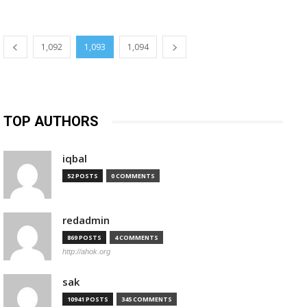
1,092
1,093
1,094
TOP AUTHORS
iqbal
52 POSTS
0 COMMENTS
redadmin
869 POSTS
4 COMMENTS
http://ahok.org
sak
10941 POSTS
345 COMMENTS