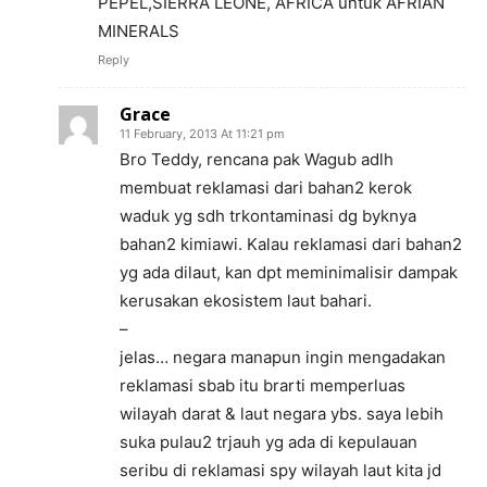
PEPEL,SIERRA LEONE, AFRICA untuk AFRIAN
MINERALS
Reply
Grace
11 February, 2013 At 11:21 pm
Bro Teddy, rencana pak Wagub adlh
membuat reklamasi dari bahan2 kerok
waduk yg sdh trkontaminasi dg byknya
bahan2 kimiawi. Kalau reklamasi dari bahan2
yg ada dilaut, kan dpt meminimalisir dampak
kerusakan ekosistem laut bahari.
–
jelas… negara manapun ingin mengadakan
reklamasi sbab itu brarti memperluas
wilayah darat & laut negara ybs. saya lebih
suka pulau2 trjauh yg ada di kepulauan
seribu di reklamasi spy wilayah laut kita jd