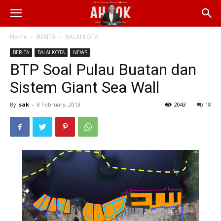
Home
BERITA
BALAI KOTA
BERITA
BALAI KOTA
NEWS
BTP Soal Pulau Buatan dan
Sistem Giant Sea Wall
By
sak
-
8 February, 2013
2043
18