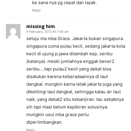
ke sana nya yg cepat dan layak.
Reply
missing him
9 February, 2013 At 7:48 am
setuju ma mba Grace. Jakarta bukan singapura.
singapura cuma pulau kecil, sedang jakarta kota
kecil di ujung p.jawa ditambah kep. seribu
(katanya). meski jumlahnya enggak bener2
seribu….tapi pulau2 kecil yang dekat bisa
disatukan karena keberadaannya di laut
dangkal. mungkin karna letak jakarta juga yang
dikelilingi laut dangkal, sehingga kalau air laut
naik, yang dekat2 situ kebanjiran. tau sebabnya
sih tapi masi belum kepikiran solusinya.
mungkin usul mba grace perlu
dipertimbangkan.
Reply