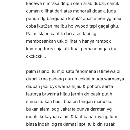
kecewa n mrasa ditipu oleh arab dubai. cantik
cuman dilihat dari atas monorail doank. juga
penuh dg bangunan kotak2 apartemen yg mau
coba ikut2an malibu holywood tapi gagal gitu.
Palm island cantik dari atas tapi sgt
membosankan utk dilihat n hanya rampok
kantong turis saja utk lihat pemandangan itu.
ckckckk…
–
palm island itu mjd satu fenomena istimewa di
dubai krna padang gurun coklat muda warnanya
diubah jadi byk warna hijau & pohon. serta
lautnya brwarna hijau jernih dg pasir putih.
smua itu kan hasil buatan tangan manusia.
bukan alam. sdg Jakarta punya daratan yg
indah, kekayaan alam & laut baharinya jg luar
biasa indah. dg reklamasi spt itu bikin rusak