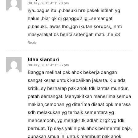
30 July, 2013 At 11:28 pm
iya..bagus itu..p.basuki hrs pakek istilah yg
halus,,biar gk di ganggu2 lg…semangat
p.basuki…awas lho,,jgn ikutan korupsi,,,nnti
masyarakat bs benci setengah mati…he x3
Reply
Idha sianturi
30 July, 2013 At 11:36 pm
Bangga melihat pak ahok bekerja dengan
sangat keras untuk kebaiikan jakarta. Klu ada
kritik, sy berharap pak ahok tdk lantas mundur,
patah semangat. Menyakitkan menerima semua
makian,cemohan yg diterima disaat bpk merasa
sdh melakukan yg terbaik sementara yg
mencemooh, yg mengkritk adlah org2 yg tdk
berbuat. Tp says yakin pak ahok bermental baja,
gunakan smua ini untuk membuat pak ahok