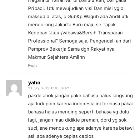
Negara br Tanah Air di Dahulu Kan, Daripada
Pribadi.’ Utk mewujudkan visi Dan misi yg di
maksud di atas, p Gub&p Wagub ada Andil utk
mendorong Jakarta Baru maju se Tapak
Kedepan “Jujur/wibawa&Bersih Transparan
Professional” Semoga saja, Pengendali an dari
Pemprov Bekerja Sama dgn Rakyat nya,
Makmur Sejahtera Amiinn
Reply
yaho
31 July, 2013 At 10:54 am
pakde ahok jangan pake bahasa halus langsung
aja tudupoin karena indonesia ini terbiasa pakai
bahasa halus mending seperti bahasa yg dulu
lagi, jangan mau didikte preman, dprd yg sok
suci, ane mendukung apa adanye karena betawi
asli apa adenye ceplas ceplos