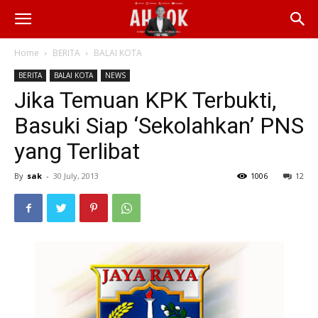
Home
BERITA
BALAI KOTA
BERITA
BALAI KOTA
NEWS
Jika Temuan KPK Terbukti,
Basuki Siap ‘Sekolahkan’ PNS
yang Terlibat
By
sak
-
30 July, 2013
1006
12