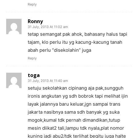
Reply
Ronny
31 July, 2013 At 11:02 am
tetap semangat pak ahok, bahasany halus tapi
tajam, klo perlu itu yg kacung-kacung tanah
abah perlu “disekolahin” juga
Reply
toga
31 July, 2013 At 11:40 am
setuju sekolahkan cipinang aja pak,sungguh
ironis angkutan yg sdh bobrok tapi melihat ijin
layak jalannya baru keluar,jgn sampai trans
jakarta nasibnya sama sdh banyak yg suka
mogok,kumal tdk pernah dimandikan,tutup
mesin diikat2 tali,lampu tdk nyala,plat nomor
kuning jadi abu2/tdk terlihat begitu juga halte