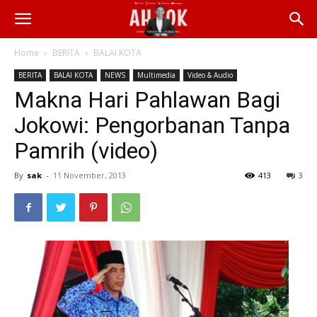
Home
BERITA
BALAI KOTA
BERITA
BALAI KOTA
NEWS
Multimedia
Video & Audio
Makna Hari Pahlawan Bagi
Jokowi: Pengorbanan Tanpa
Pamrih (video)
By
sak
-
11 November, 2013
413
3