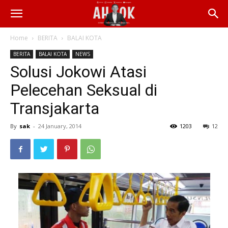
Home
BERITA
BALAI KOTA
BERITA
BALAI KOTA
NEWS
Solusi Jokowi Atasi
Pelecehan Seksual di
Transjakarta
By
sak
-
24 January, 2014
1203
12