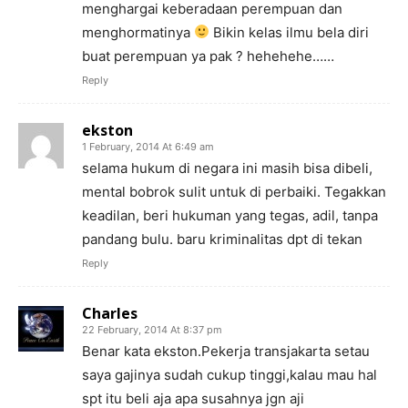
menghargai keberadaan perempuan dan
menghormatinya
Bikin kelas ilmu bela diri
buat perempuan ya pak ? hehehehe……
Reply
ekston
1 February, 2014 At 6:49 am
selama hukum di negara ini masih bisa dibeli,
mental bobrok sulit untuk di perbaiki. Tegakkan
keadilan, beri hukuman yang tegas, adil, tanpa
pandang bulu. baru kriminalitas dpt di tekan
Reply
Charles
22 February, 2014 At 8:37 pm
Benar kata ekston.Pekerja transjakarta setau
saya gajinya sudah cukup tinggi,kalau mau hal
spt itu beli aja apa susahnya jgn aji