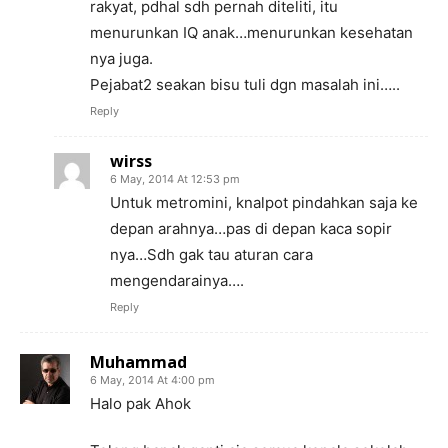
rakyat, pdhal sdh pernah diteliti, itu
menurunkan IQ anak…menurunkan kesehatan
nya juga.
Pejabat2 seakan bisu tuli dgn masalah ini…..
Reply
wirss
6 May, 2014 At 12:53 pm
Untuk metromini, knalpot pindahkan saja ke
depan arahnya…pas di depan kaca sopir
nya…Sdh gak tau aturan cara
mengendarainya….
Reply
Muhammad
6 May, 2014 At 4:00 pm
Halo pak Ahok