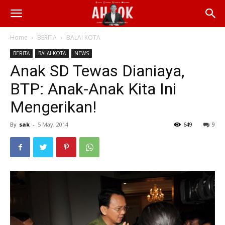
Home
BERITA
BALAI KOTA
BERITA
BALAI KOTA
NEWS
Anak SD Tewas Dianiaya,
BTP: Anak-Anak Kita Ini
Mengerikan!
By
sak
-
5 May, 2014
649
9