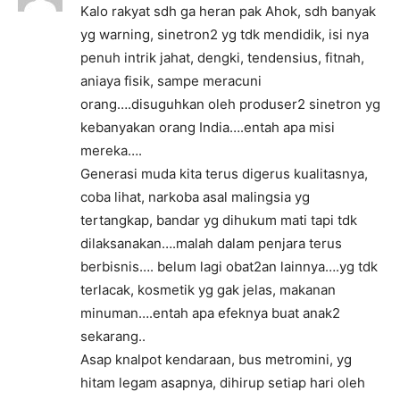
Kalo rakyat sdh ga heran pak Ahok, sdh banyak
yg warning, sinetron2 yg tdk mendidik, isi nya
penuh intrik jahat, dengki, tendensius, fitnah,
aniaya fisik, sampe meracuni
orang….disuguhkan oleh produser2 sinetron yg
kebanyakan orang India….entah apa misi
mereka….
Generasi muda kita terus digerus kualitasnya,
coba lihat, narkoba asal malingsia yg
tertangkap, bandar yg dihukum mati tapi tdk
dilaksanakan….malah dalam penjara terus
berbisnis…. belum lagi obat2an lainnya….yg tdk
terlacak, kosmetik yg gak jelas, makanan
minuman….entah apa efeknya buat anak2
sekarang..
Asap knalpot kendaraan, bus metromini, yg
hitam legam asapnya, dihirup setiap hari oleh