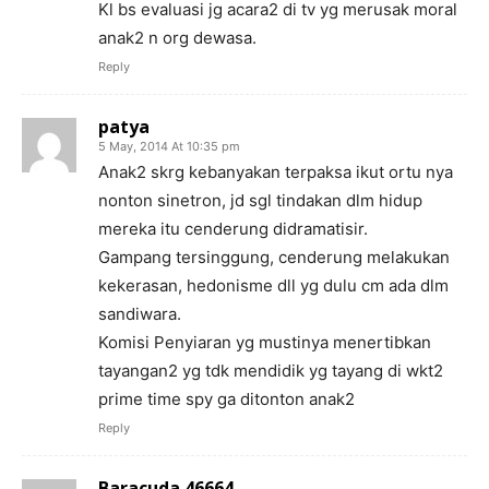
Kl bs evaluasi jg acara2 di tv yg merusak moral
anak2 n org dewasa.
Reply
patya
5 May, 2014 At 10:35 pm
Anak2 skrg kebanyakan terpaksa ikut ortu nya
nonton sinetron, jd sgl tindakan dlm hidup
mereka itu cenderung didramatisir.
Gampang tersinggung, cenderung melakukan
kekerasan, hedonisme dll yg dulu cm ada dlm
sandiwara.
Komisi Penyiaran yg mustinya menertibkan
tayangan2 yg tdk mendidik yg tayang di wkt2
prime time spy ga ditonton anak2
Reply
Baracuda 46664