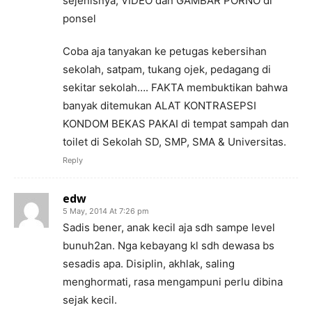
sejenisnya, VIDEO dan GAMBAR PORNO di
ponsel
Coba aja tanyakan ke petugas kebersihan
sekolah, satpam, tukang ojek, pedagang di
sekitar sekolah…. FAKTA membuktikan bahwa
banyak ditemukan ALAT KONTRASEPSI
KONDOM BEKAS PAKAI di tempat sampah dan
toilet di Sekolah SD, SMP, SMA & Universitas.
Reply
edw
5 May, 2014 At 7:26 pm
Sadis bener, anak kecil aja sdh sampe level
bunuh2an. Nga kebayang kl sdh dewasa bs
sesadis apa. Disiplin, akhlak, saling
menghormati, rasa mengampuni perlu dibina
sejak kecil.