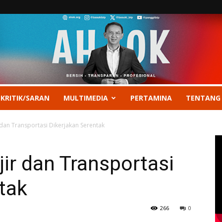
 KRITIK/SARAN
MULTIMEDIA
PERTAMINA
TENTANG
dan Transportasi Dikerjakan Serentak
ir dan Transportasi
tak
266
0