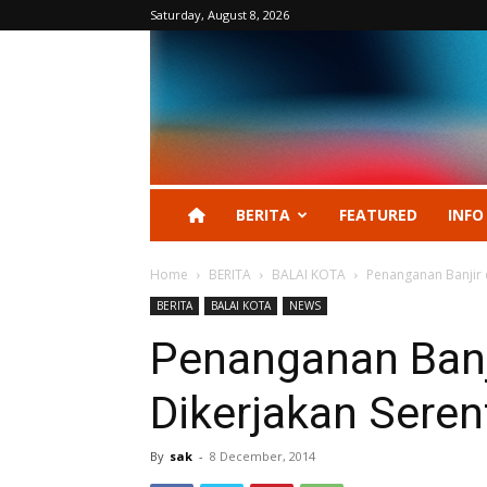
Saturday, August 8, 2026
BERITA
FEATURED
INFO
Home
BERITA
BALAI KOTA
Penanganan Banjir 
BERITA
BALAI KOTA
NEWS
Penanganan Banj
Dikerjakan Seren
By
sak
-
8 December, 2014