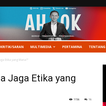
 KRITIK/SARAN
MULTIMEDIA
PERTAMINA
TENTANG
aga Etika yang Mana?"
a Jaga Etika yang
1156
16