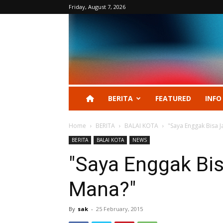
Friday, August 7, 2026
BERITA
FEATURED
INFO
Home
BERITA
BALAI KOTA
"Saya Enggak Bisa J
BERITA
BALAI KOTA
NEWS
"Saya Enggak Bis
Mana?"
By
sak
-
25 February, 2015