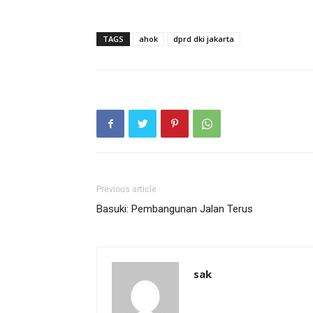
TAGS
ahok
dprd dki jakarta
Previous article
Basuki: Pembangunan Jalan Terus
sak