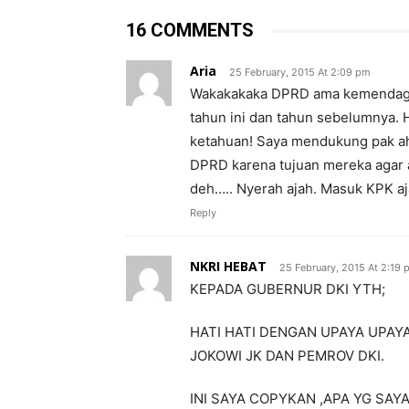
16 COMMENTS
Aria
25 February, 2015 At 2:09 pm
Wakakakaka DPRD ama kemendagri
tahun ini dan tahun sebelumnya. 
ketahuan! Saya mendukung pak aho
DPRD karena tujuan mereka agar a
deh….. Nyerah ajah. Masuk KPK aj
Reply
NKRI HEBAT
25 February, 2015 At 2:19
KEPADA GUBERNUR DKI YTH;
HATI HATI DENGAN UPAYA UPA
JOKOWI JK DAN PEMROV DKI.
INI SAYA COPYKAN ,APA YG SAY