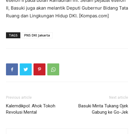
eselon II pada bulan Ramadhan ini. Selain pejabat eselon
II, Basuki juga akan melantik Deputi Gubernur Bidang Tata
Ruang dan Lingkungan Hidup DKI. [Kompas.com]
TAGS
PNS DKI Jakarta
Previous article
Next article
Kalemdikpol: Ahok Tokoh
Basuki Minta Tukang Ojek
Revolusi Mental
Gabung ke Go-Jek