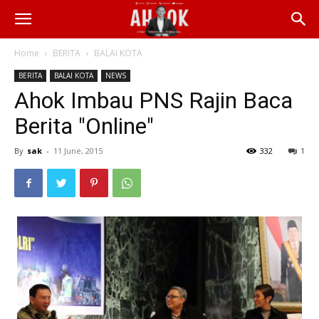
Home
BERITA
BALAI KOTA
BERITA
BALAI KOTA
NEWS
Ahok Imbau PNS Rajin Baca
Berita "Online"
By
sak
-
11 June, 2015
332
1