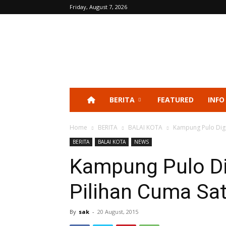
Friday, August 7, 2026
BERITA
FEATURED
INFO
Home
BERITA
BALAI KOTA
Kampung Pulo Digu
BERITA
BALAI KOTA
NEWS
Kampung Pulo Di
Pilihan Cuma Sa
By
sak
-
20 August, 2015