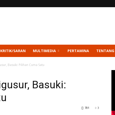
 KRITIK/SARAN
MULTIMEDIA
PERTAMINA
TENTANG
sur, Basuki: Pilihan Cuma Satu
gusur, Basuki:
tu
701
3