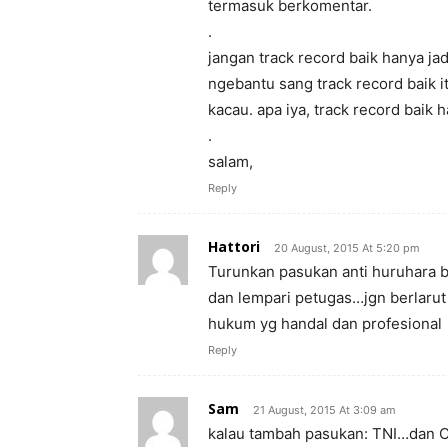
termasuk berkomentar.
.
jangan track record baik hanya jad
ngebantu sang track record baik i
kacau. apa iya, track record baik
.
salam,
Reply
Hattori
20 August, 2015 At 5:20 pm
Turunkan pasukan anti huruhara 
dan lempari petugas…jgn berlarut
hukum yg handal dan profesional
Reply
Sam
21 August, 2015 At 3:09 am
kalau tambah pasukan: TNI…dan 