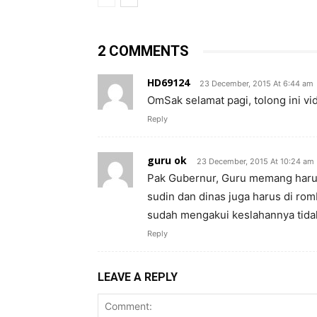
2 COMMENTS
HD69124
23 December, 2015 At 6:44 am
OmSak selamat pagi, tolong ini v
Reply
guru ok
23 December, 2015 At 10:24 am
Pak Gubernur, Guru memang harus
sudin dan dinas juga harus di ro
sudah mengakui keslahannya tidak 
Reply
LEAVE A REPLY