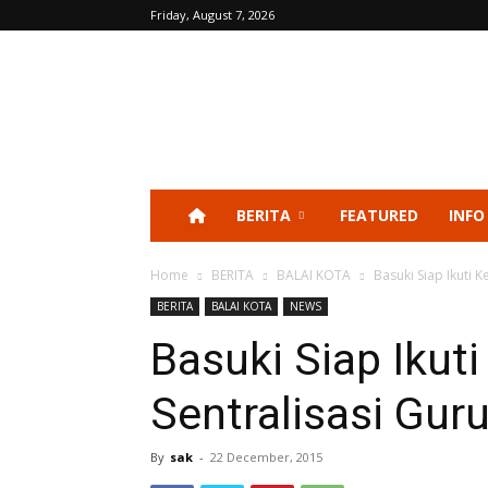
Friday, August 7, 2026
BERITA
FEATURED
INFO
Home
BERITA
BALAI KOTA
Basuki Siap Ikuti K
BERITA
BALAI KOTA
NEWS
Basuki Siap Ikuti
Sentralisasi Gur
By
sak
-
22 December, 2015