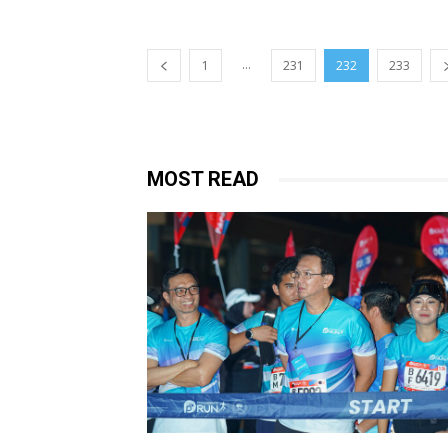
...
1
231
232
233
MOST READ