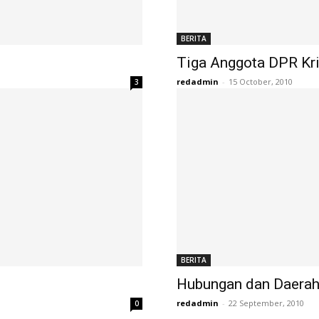
BERITA
Tiga Anggota DPR Krit
redadmin
-
15 October, 2010
3
BERITA
Hubungan dan Daerah 
redadmin
-
22 September, 2010
0