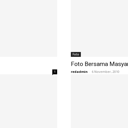
Foto
Foto Bersama Masyar
redadmin
-
6 November, 2010
1