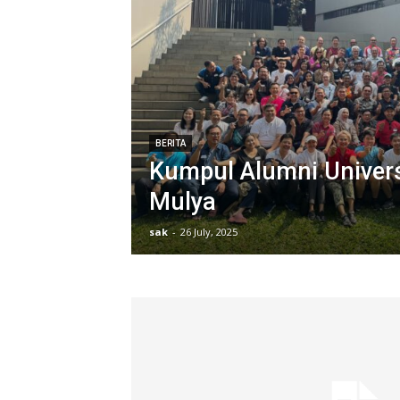
BERITA
Kumpul Alumni Univers
Mulya
sak
-
26 July, 2025