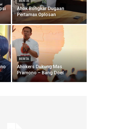
BERITA
psi
Ahok Bongkar Dugaan
Pertamax Oplosan
BERITA
ano
Ahokers Dukung Mas
Pramono – Bang Doel