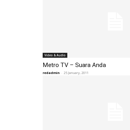
Video & Audio
Metro TV – Suara Anda
redadmin
-
25 January, 2011