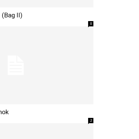
(Bag II)
0
hok
2