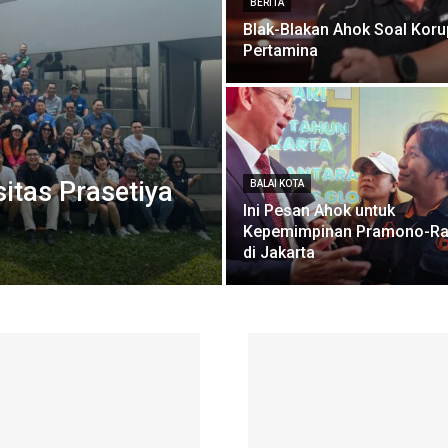
BERITA
Blak-Blakan Ahok Soal Koru
Pertamina
itas Prasetiya
BALAI KOTA
Ini Pesan Ahok untuk
Kepemimpinan Pramono-R
di Jakarta