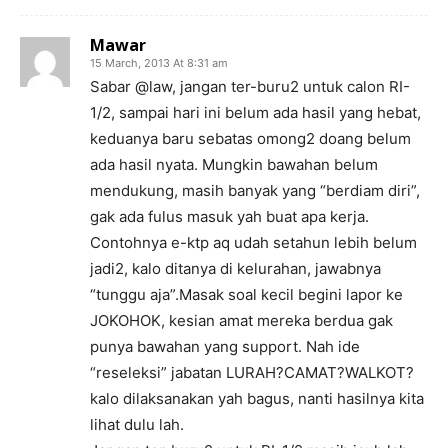
Mawar
15 March, 2013 At 8:31 am
Sabar @law, jangan ter-buru2 untuk calon RI-
1/2, sampai hari ini belum ada hasil yang hebat,
keduanya baru sebatas omong2 doang belum
ada hasil nyata. Mungkin bawahan belum
mendukung, masih banyak yang “berdiam diri”,
gak ada fulus masuk yah buat apa kerja.
Contohnya e-ktp aq udah setahun lebih belum
jadi2, kalo ditanya di kelurahan, jawabnya
“tunggu aja”.Masak soal kecil begini lapor ke
JOKOHOK, kesian amat mereka berdua gak
punya bawahan yang support. Nah ide
“reseleksi” jabatan LURAH?CAMAT?WALKOT?
kalo dilaksanakan yah bagus, nanti hasilnya kita
lihat dulu lah.