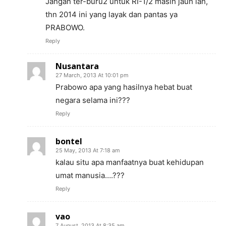
Jangan ter-buru2 untuk RI-1/2 masih jauh lah,
thn 2014 ini yang layak dan pantas ya
PRABOWO.
Reply
Nusantara
27 March, 2013 At 10:01 pm
Prabowo apa yang hasilnya hebat buat
negara selama ini???
Reply
bontel
25 May, 2013 At 7:18 am
kalau situ apa manfaatnya buat kehidupan
umat manusia….???
Reply
vao
7 August, 2013 At 8:35 am