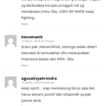
yg berbudaya korupsi,sungguh hal yg
memalukan.trims Gbu JOKO WI-AHOK keep
fighting.
Reply
benomanik
17 March, 2013 At 7:53 pm
bravo pak Jokowi/Ahok, semoga selalu diberi
kekuatan & kemudahan dlm mewujudkan
Indonesia bebas dari KKN…Gbu
Reply
agusalisyahrendra
17 March, 2013 At 8:40 pm
keep spirit… siap mendukung terus saja dan
harus benar2 positif dan istiqomah ya pak
jokowi ahok