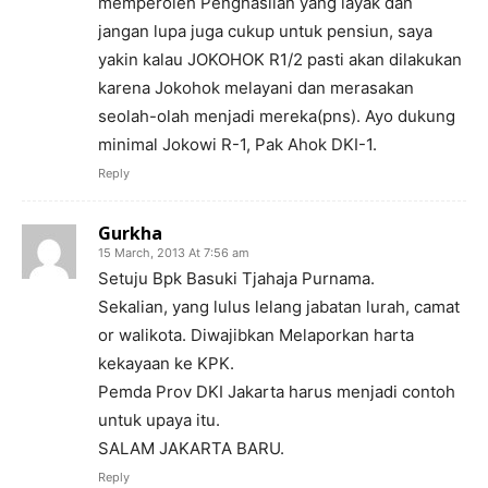
memperoleh Penghasilan yang layak dan
jangan lupa juga cukup untuk pensiun, saya
yakin kalau JOKOHOK R1/2 pasti akan dilakukan
karena Jokohok melayani dan merasakan
seolah-olah menjadi mereka(pns). Ayo dukung
minimal Jokowi R-1, Pak Ahok DKI-1.
Reply
Gurkha
15 March, 2013 At 7:56 am
Setuju Bpk Basuki Tjahaja Purnama.
Sekalian, yang lulus lelang jabatan lurah, camat
or walikota. Diwajibkan Melaporkan harta
kekayaan ke KPK.
Pemda Prov DKI Jakarta harus menjadi contoh
untuk upaya itu.
SALAM JAKARTA BARU.
Reply