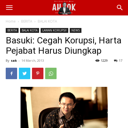
Home
BERITA
BALAI KOTA
BERITA
BALAI KOTA
LAWAN KORUPSI!
NEWS
Basuki: Cegah Korupsi, Harta
Pejabat Harus Diungkap
By
sak
-
14 March, 2013
1229
17