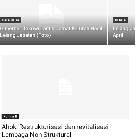
BALAI KOTA
BERITA
Gubernur Jokowi Lantik Camat & Lurah Hasil
Lelang Jaba
Lelang Jabatan (Foto)
April
Komisi II
Ahok: Restrukturisasi dan revitalisasi
Lembaga Non Struktural